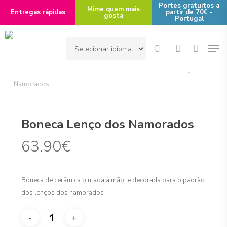
Skip
Portes gratuitos a
Mime quem mais
Entregas rápidas
partir de 70€ -
gosta
to
Portugal
main
Men
content
search
account
Início
Área de Interesse
Cerâmicas
Boneca Lenço dos
Namorados
Boneca Lenço dos Namorados
63.90
€
Boneca de cerâmica pintada à mão e decorada para o padrão
dos lenços dos namorados