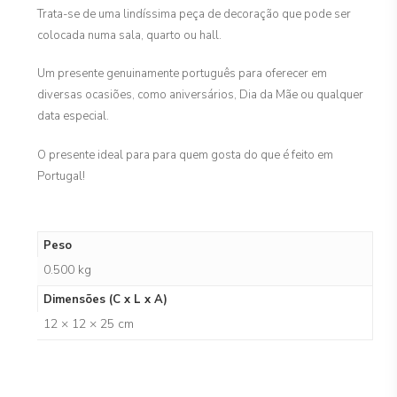
Trata-se de uma lindíssima peça de decoração que pode ser
colocada numa sala, quarto ou hall.
Um presente genuinamente português para oferecer em
diversas ocasiões, como aniversários, Dia da Mãe ou qualquer
data especial.
O presente ideal para para quem gosta do que é feito em
Portugal!
Peso
0.500 kg
Dimensões (C x L x A)
12 × 12 × 25 cm