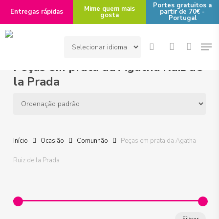
Skip
Portes gratuitos a
Mime quem mais
Entregas rápidas
partir de 70€ -
gosta
to
Portugal
main
Men
content
search
account
Peças em prata da Agatha Ruiz de
la Prada
Início
Ocasião
Comunhão
Peças em prata da Agatha
Ruiz de la Prada
Preço
Preço