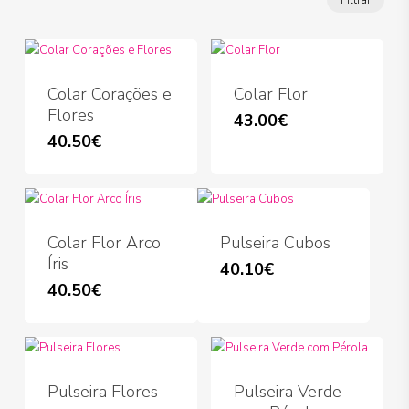
Filtrar
míni
máx
Colar Corações e
Colar Flor
Flores
43.00
€
40.50
€
Colar Flor Arco
Pulseira Cubos
Íris
40.10
€
40.50
€
Pulseira Flores
Pulseira Verde