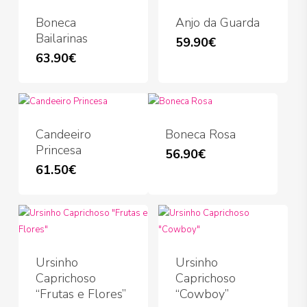
Boneca
Anjo da Guarda
Bailarinas
59.90
€
This
63.90
€
product
has
multiple
variants.
The
Candeeiro
Boneca Rosa
options
Princesa
56.90
€
may
61.50
€
be
chosen
on
the
product
page
Ursinho
Ursinho
Caprichoso
Caprichoso
“Frutas e Flores”
“Cowboy”