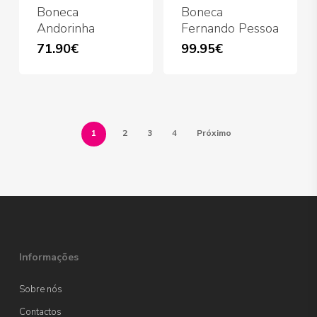
the
Boneca
Boneca
product
Andorinha
Fernando Pessoa
page
71.90
€
99.95
€
1
2
3
4
Próximo
Informações
Sobre nós
Contactos