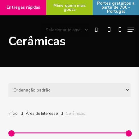
Skip
Portes gratuitos a
Mime quem mais
Entregas rápidas
partir de 70€ -
gosta
to
Portugal
main
Men
content
search
account
Cerâmicas
Início
Área de Interesse
Cerâmicas