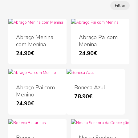
Preço
Preço
Filtrar
míni
máx
Abraço Menina
Abraço Pai com
com Menina
Menina
24.90
€
This
24.90
€
product
has
multiple
variants.
Abraço Pai com
Boneca Azul
The
Menino
78.90
€
options
24.90
€
may
be
chosen
on
the
Boneca
Nossa Senhora