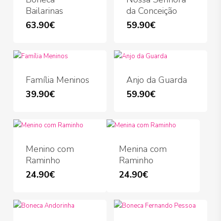
product
Bailarinas
da Conceição
page
63.90
€
59.90
€
Família Meninos
Anjo da Guarda
39.90
€
59.90
€
This
product
has
multiple
variants.
Menino com
Menina com
The
Raminho
Raminho
options
24.90
€
24.90
€
may
be
chosen
on