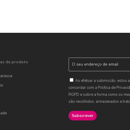
as de produto
teresse
Ao efetuar a submissão, estou a
io
concordar com a Política de Privaci
RGPD e sobre a forma como os me
são recolhidos, armazenados e trat
dade