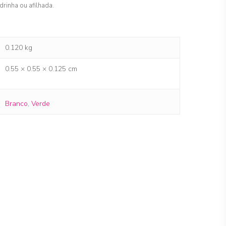
drinha ou afilhada.
0.120 kg
0.55 × 0.55 × 0.125 cm
Branco
,
Verde