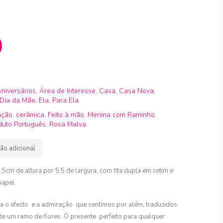
niversários
,
Área de Interesse
,
Casa
,
Casa Nova
,
Dia da Mãe
,
Ela
,
Para Ela
ação
,
cerâmica
,
Feito à mão
,
Menina com Raminho
,
duto Português
,
Rosa Malva
ão adicional
cm de altura por 5,5 de largura, com fita dupla em cetim e
papel
iza o afecto e a admiração que sentimos por além, traduzidos
de um ramo de flores. O presente perfeito para qualquer