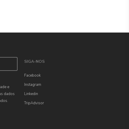
SIGA-NOS
Facebook
Instagram
dade e
us dados
Linkedin
ados.
TripAdvisor