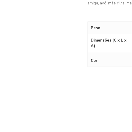
amiga, avó, mãe, filha, ma
Peso
Dimensões (C x L x
A)
Cor