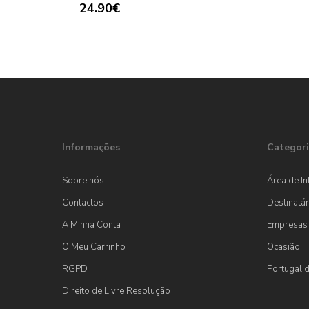
24.90
€
Informações
Categori
Sobre nós
Área de In
Contactos
Destinatár
A Minha Conta
Empresas
O Meu Carrinho
Ocasião
RGPD
Portugali
Direito de Livre Resolução