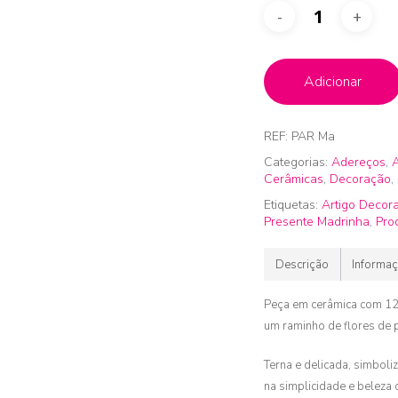
Adicionar
REF:
PAR Ma
Categorias:
Adereços
,
A
Cerâmicas
,
Decoração
,
Etiquetas:
Artigo Decor
Presente Madrinha
,
Pro
Descrição
Informaç
Peça em cerâmica com 12,5
um raminho de flores de 
Terna e delicada, simbol
na simplicidade e beleza 