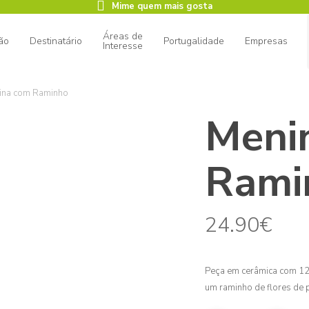
Mime quem mais gosta
Áreas de
ão
Destinatário
Portugalidade
Empresas
Interesse
ina com Raminho
Meni
ar
Rami
24.90
€
Peça em cerâmica com 12,5
um raminho de flores de 