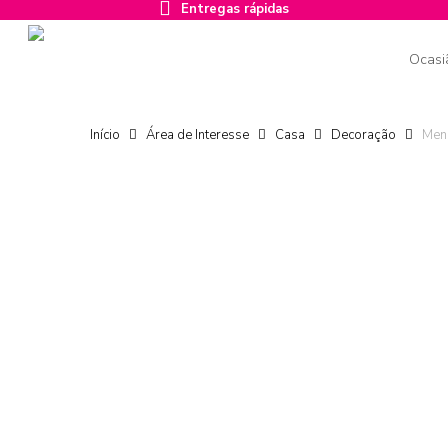
Entregas rápidas
Skip
to
main
Ocasi
content
Início
Área de Interesse
Casa
Decoração
Men
Carregue ENTER para confirmar a pesquisa ou ESC para fech