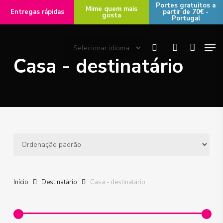
Skip
Portes gratuitos a
Mime quem mais
Entregas rápidas
partir de 70€ -
gosta
to
Portugal
main
Men
content
search
account
Casa - destinatário
Início
Destinatário
Casa - destinatário