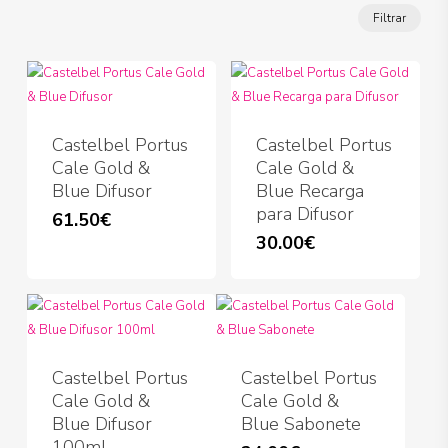
Preço
Preço
Filtrar
míni
máx
Castelbel Portus
Castelbel Portus
Cale Gold &
Cale Gold &
Blue Difusor
Blue Recarga
para Difusor
61.50
€
30.00
€
Castelbel Portus
Castelbel Portus
Cale Gold &
Cale Gold &
Blue Difusor
Blue Sabonete
100ml