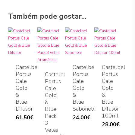
Também pode gostar…
Castelbel
Castelbel
Castelbel
Portus
Portus
Portus
Castelbel
Cale
Cale
Cale
Portus
Gold
Gold
Gold
Cale
&
&
&
Gold
Blue
Blue
Blue
&
Difusor
Sabonete
Difusor
Blue
100ml
Pack
61.50
€
24.00
€
3
28.00
€
Velas