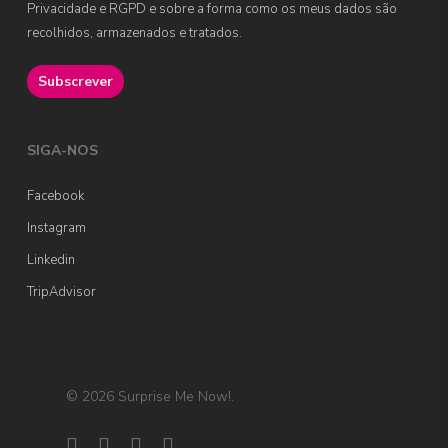
Privacidade e RGPD e sobre a forma como os meus dados são
recolhidos, armazenados e tratados.
SIGA-NOS
Facebook
Instagram
Linkedin
TripAdvisor
© 2026 Surprise Me Now!.
facebook
linkedin
instagram
tripadvisor