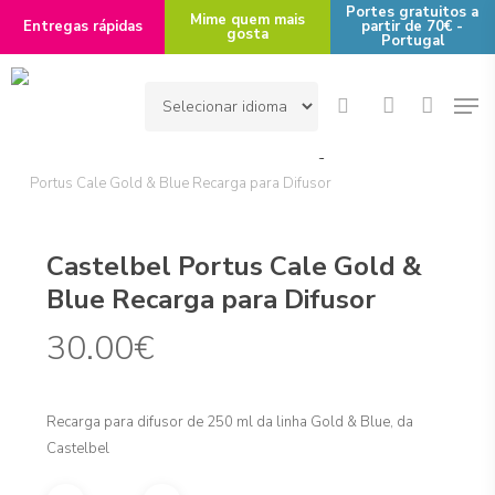
Skip
Portes gratuitos a
Mime quem mais
Entregas rápidas
partir de 70€ -
gosta
to
Portugal
main
Men
content
search
account
Início
Área de Interesse
Casa
Fragrância
Castelbel
Portus Cale Gold & Blue Recarga para Difusor
Castelbel Portus Cale Gold &
Blue Recarga para Difusor
30.00
€
Recarga para difusor de 250 ml da linha Gold & Blue, da
Castelbel