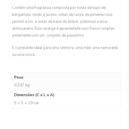
Contém uma fragrância composta por notas de topo de
bergamota, limão e jacinto, notas de corpo de pimenta rosa,
jasmim e íris, e notas de base de âmbar, patchouli e erva-
almiscareira. Esta recarga é apresentada num frasco simples,
juntamente com um conjunto de pauzinhos.
É o presente ideal para uma senhora, uma mãe, uma namorada
ou uma noiva.
Peso
0.237 kg
Dimensões (C x L x A)
5 × 5 × 19 cm