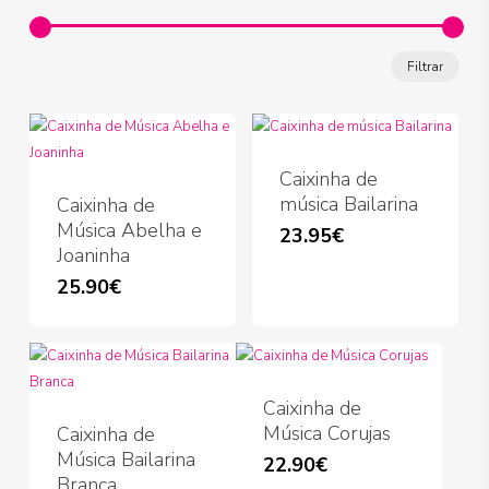
Preço
Preço
Filtrar
míni
máx
Caixinha de
música Bailarina
Caixinha de
Música Abelha e
23.95
€
Joaninha
25.90
€
Caixinha de
Música Corujas
Caixinha de
Música Bailarina
22.90
€
Branca