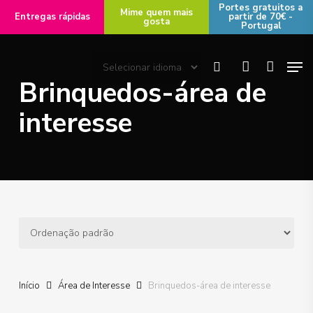
Skip
Portes gratuitos a
Mime quem mais
Entregas rápidas
partir de 70€ -
gosta
to
Portugal
main
Men
content
search
account
Brinquedos-área de
interesse
Início
Área de Interesse
Brinquedos-área de interesse