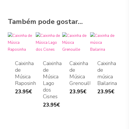
Também pode gostar…
Caixinha
Caixinha
Caixinha
Caixinha
de
de
de
de
Música
Música
Música
música
Raposinha
Lago
Grenouille
Bailarina
dos
23.95
€
23.95
€
23.95
€
Cisnes
23.95
€