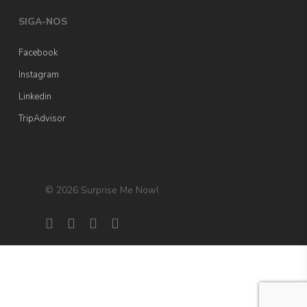
SIGA-NOS
Facebook
Instagram
Linkedin
TripAdvisor
© 2026 Surprise Me Now!.
facebook
linkedin
instagram
tripadvisor