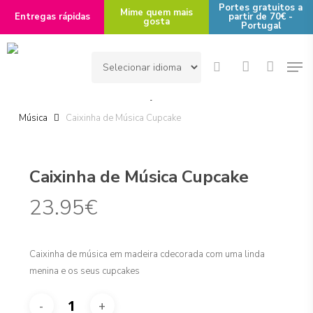
Skip
Portes gratuitos a
Mime quem mais
Entregas rápidas
partir de 70€ -
gosta
to
Portugal
main
Men
content
search
account
Início
Destinatário
Criança - destinatário
Caixinha de
Música
Caixinha de Música Cupcake
Caixinha de Música Cupcake
23.95
€
Caixinha de música em madeira cdecorada com uma linda
menina e os seus cupcakes