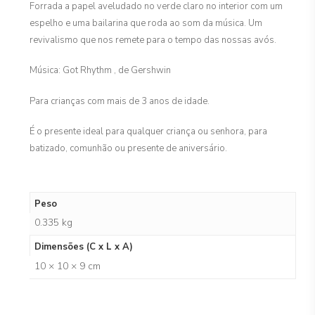
Forrada a papel aveludado no verde claro no interior com um
espelho e uma bailarina que roda ao som da música. Um
revivalismo que nos remete para o tempo das nossas avós.
Música: Got Rhythm , de Gershwin
Para crianças com mais de 3 anos de idade.
É o presente ideal para qualquer criança ou senhora, para
batizado, comunhão ou presente de aniversário.
Peso
0.335 kg
Dimensões (C x L x A)
10 × 10 × 9 cm