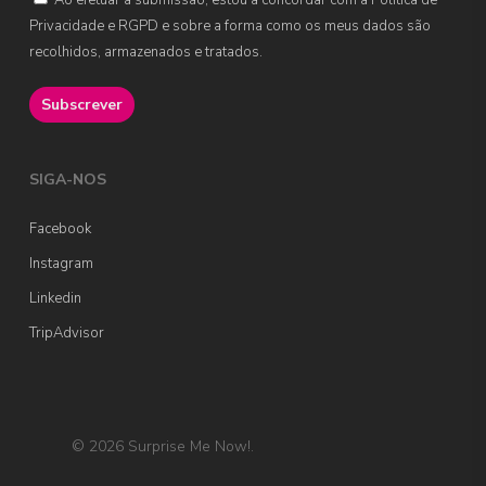
Ao efetuar a submissão, estou a concordar com a Política de
Privacidade e RGPD e sobre a forma como os meus dados são
recolhidos, armazenados e tratados.
SIGA-NOS
Facebook
Instagram
Linkedin
TripAdvisor
© 2026 Surprise Me Now!.