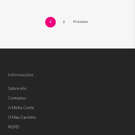
1
2
Próximo
Informações
Sobre nós
Contactos
A Minha Conta
O Meu Carrinho
RGPD