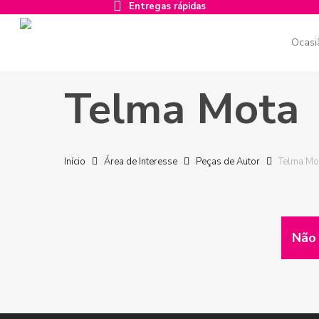
Entregas rápidas
Skip
to
main
Ocasi
content
Telma Mota
Carregue ENTER para confirmar a pesquisa ou ESC para fech
Início
Área de Interesse
Peças de Autor
Telma Mo
Não 