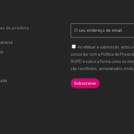
as de produto
teresse
Ao efetuar a submissão, estou a
io
concordar com a Política de Privaci
RGPD e sobre a forma como os me
são recolhidos, armazenados e trat
dade