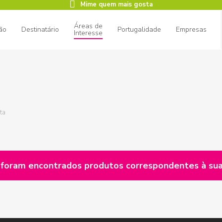
Mime quem mais gosta
Áreas de
ão
Destinatário
Portugalidade
Empresas
Interesse
ar
ta
foram encontrados produtos correspondentes à sua