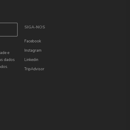
SIGA-NOS
Facebook
Instagram
dade e
us dados
Linkedin
ados.
TripAdvisor