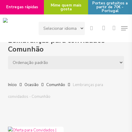
Skip
Portes gratuitos a
Mime quem mais
Entregas rápidas
partir de 70€ -
gosta
to
Portugal
main
Men
content
search
account
Lembranças para convidados -
Comunhão
Início
Ocasião
Comunhão
Lembranças para
convidados - Comunhão