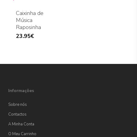
Caixinha de
Música
Raposinha
23.95
€
Informações
Sobre nós
Contactos
A Minha Conta
O Meu Carrinho