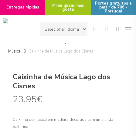
Skip
Portes gratuitos a
Mime quem mais
Entregas rápidas
partir de 70€ -
gosta
to
Portugal
main
Men
content
search
account
Início
Destinatário
Criança - destinatário
Caixinha de
Música
Caixinha de Música Lago dos Cisnes
Caixinha de Música Lago dos
Cisnes
23.95
€
Caixinha de música em madeira decorada com uma linda
bailarina