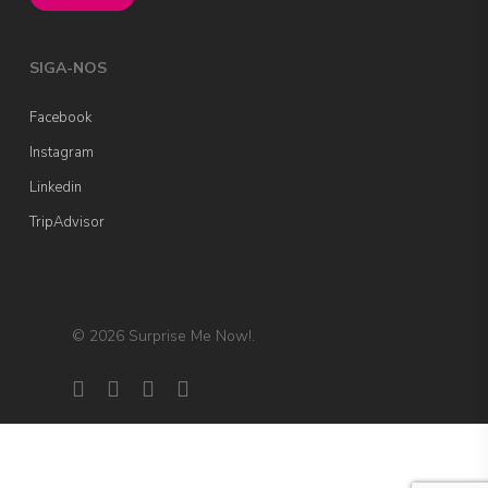
SIGA-NOS
Facebook
Instagram
Linkedin
TripAdvisor
© 2026 Surprise Me Now!.
facebook
linkedin
instagram
tripadvisor