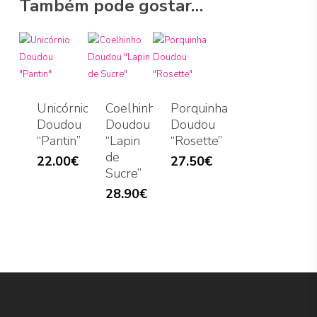
Também pode gostar…
Unicórnio
Coelhinho
Porquinha
Doudou
Doudou
Doudou
“Pantin”
“Lapin
“Rosette”
de
22.00
€
27.50
€
Sucre”
28.90
€