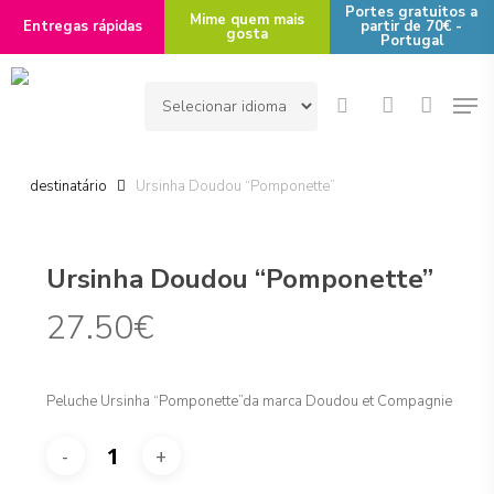
Skip
Portes gratuitos a
Mime quem mais
Entregas rápidas
partir de 70€ -
gosta
to
Portugal
main
Men
content
search
account
Início
Destinatário
Bebé - destinatário
Peluches-
destinatário
Ursinha Doudou “Pomponette”
Ursinha Doudou “Pomponette”
27.50
€
Peluche Ursinha “Pomponette”da marca Doudou et Compagnie
Alternative: