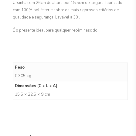
Ursinha com 26cm de altura por 18.5cm de largura, fabricado
com 100% poliéster e sobre os mais rigorosos critérios de
qualidade e segurança. Lavável a 30º.
É o presente ideal para qualquer recém nascido.
Peso
0.305 kg
Dimensões (C x L x A)
15.5 × 22.5 × 9 cm