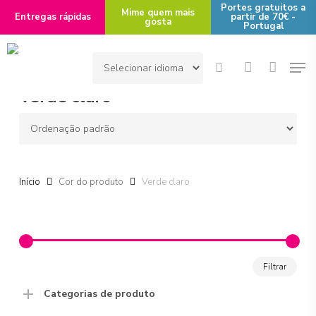
Skip
Portes gratuitos a
Mime quem mais
Entregas rápidas
partir de 70€ -
gosta
to
Portugal
main
Men
content
search
account
Verde claro
Início
Cor do produto
Verde claro
Preço
Preço
Filtrar
míni
máx
Categorias de produto