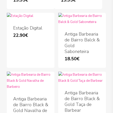
may
be
chosen
on
the
Estação Digital
product
Antiga Barbearia
22.90
€
page
de Bairro Balck &
Gold
Saboneteira
18.50
€
Antiga Barbearia
de Bairro Black &
Antiga Barbearia
Gold Taça de
de Bairro Black &
Barbear
Gold Navalha de