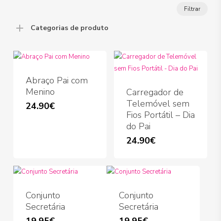
Preço
Preço
Filtrar
míni
máx
Categorias de produto
Abraço Pai com
Menino
Carregador de
Telemóvel sem
24.90
€
Fios Portátil – Dia
do Pai
24.90
€
This
product
has
multiple
variants.
Conjunto
Conjunto
The
Secretária
Secretária
options
19.95
€
19.95
€