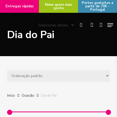
Skip
Portes gratuitos a
Mime quem mais
Entregas rápidas
partir de 70€ -
gosta
to
Portugal
main
Men
content
search
account
Dia do Pai
Início
Ocasião
Dia do Pai