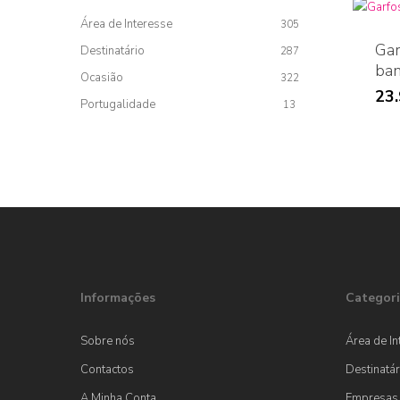
Área de Interesse
305
Gar
Destinatário
287
ban
Ocasião
322
23
Portugalidade
13
Informações
Categori
Sobre nós
Área de In
Contactos
Destinatár
A Minha Conta
Empresas