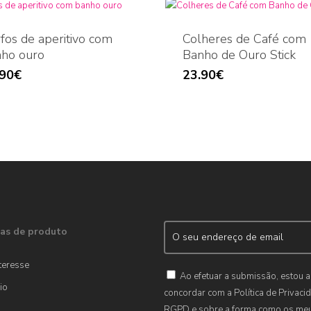
fos de aperitivo com
Colheres de Café com
ho ouro
Banho de Ouro Stick
.90
€
23.90
€
as de produto
teresse
Ao efetuar a submissão, estou a
io
concordar com a Política de Privaci
RGPD e sobre a forma como os me