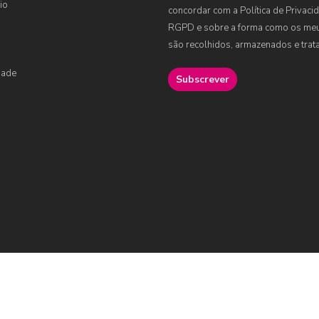
io
concordar com a Política de Privaci
RGPD e sobre a forma como os me
são recolhidos, armazenados e trat
dade