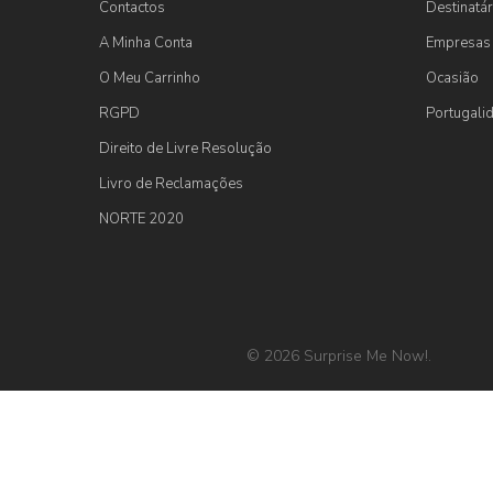
Contactos
Destinatár
A Minha Conta
Empresas
O Meu Carrinho
Ocasião
RGPD
Portugali
Direito de Livre Resolução
Livro de Reclamações
NORTE 2020
© 2026 Surprise Me Now!.