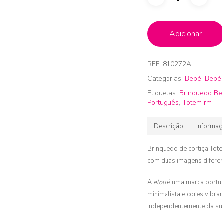
Adicionar
REF:
810272A
Categorias:
Bebé
,
Bebé 
Etiquetas:
Brinquedo B
Português
,
Totem rm
Descrição
Informaç
Brinquedo de cortiça Tot
com duas imagens diferen
A
elou
é uma marca portu
minimalista e cores vibr
independentemente da su