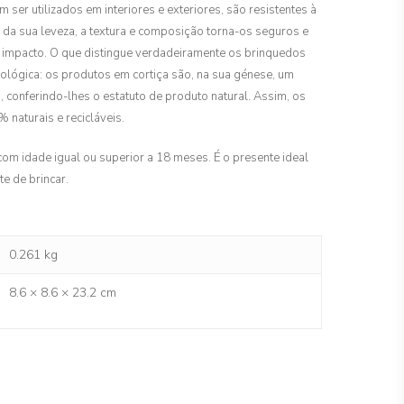
 ser utilizados em interiores e exteriores, são resistentes à
 da sua leveza, a textura e composição torna-os seguros e
 impacto. O que distingue verdadeiramente os brinquedos
ológica: os produtos em cortiça são, na sua génese, um
 conferindo-lhes o estatuto de produto natural. Assim, os
naturais e recicláveis.
om idade igual ou superior a 18 meses. É o presente ideal
e de brincar.
0.261 kg
8.6 × 8.6 × 23.2 cm