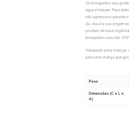
Os brinquedos
elou
podem
água e flutuam. Para além
não agressivos perante o
da
elou
é a sua origem ec
produto de base orgânica,
brinquedos
elou
são 100% 
Adequado para crianças c
para uma criança que gost
Peso
Dimensões (C x L x
A)