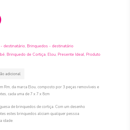
- destinatário
,
Brinquedos - destinatário
ebé
,
Brinquedo de Cortiça
,
Elou
,
Presente Ideal
,
Produto
ão adicional
em Rm, da marca Elou, composto por 3 peças removíveis e
tes, cada uma de 7 x 7 x 8cm
guesa de brinquedos de cortiça. Com um desenho
antes estes brinquedos aliciam qualquer pessoa
a idade.