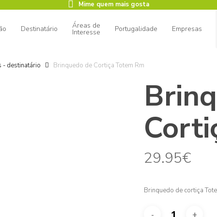
Mime quem mais gosta
Áreas de
ão
Destinatário
Portugalidade
Empresas
Interesse
- destinatário
Brinquedo de Cortiça Totem Rm
Brin
ar
Cort
29.95
€
Brinquedo de cortiça Tot