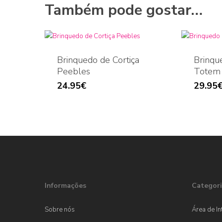
Também pode gostar…
Brinquedo de Cortiça
Brinqu
Peebles
Totem
24.95
€
29.95
Informações
Categori
Sobre nós
Área de In