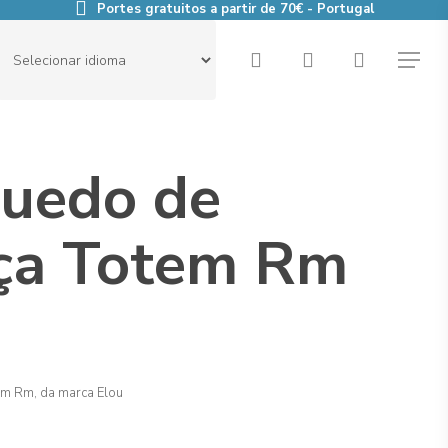
Portes gratuitos a partir de 70€ - Portugal
search
account
Menu
quedo de
iça Totem Rm
em Rm, da marca Elou