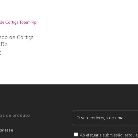
edo de Cortiça
 Rp
€
as de produto
teresse
Ao efetuar a submissão, estou a