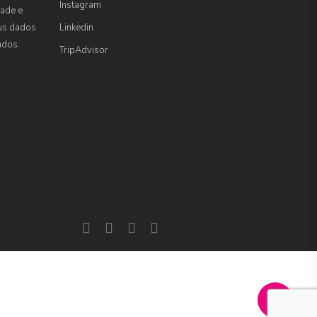
Instagram
dade e
us dados
Linkedin
ados.
TripAdvisor
facebook
linkedin
instagram
tripadvisor
Share