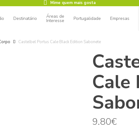
Mime quem mais gosta
Áreas de
ão
Destinatário
Portugalidade
Empresas
Interesse
Corpo
Castelbel Portus Cale Black Edition Sabonete
Caste
ar
Cale 
Sabo
9.80
€