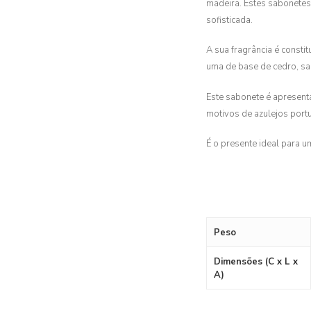
madeira. Estes sabonetes
sofisticada.
A sua fragrância é consti
uma de base de cedro, sal
Este sabonete é apresen
motivos de azulejos port
É o presente ideal para 
Peso
Dimensões (C x L x
A)