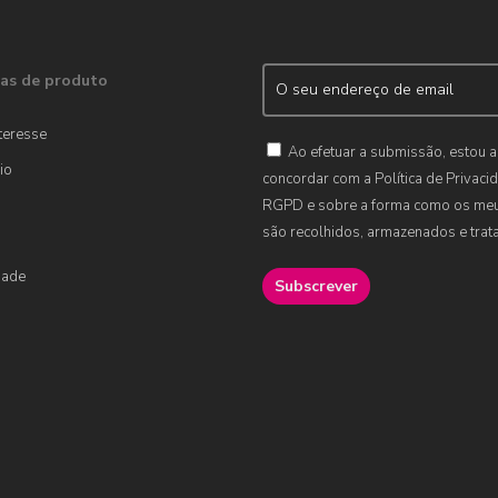
as de produto
teresse
Ao efetuar a submissão, estou a
io
concordar com a Política de Privaci
RGPD e sobre a forma como os me
são recolhidos, armazenados e trat
dade