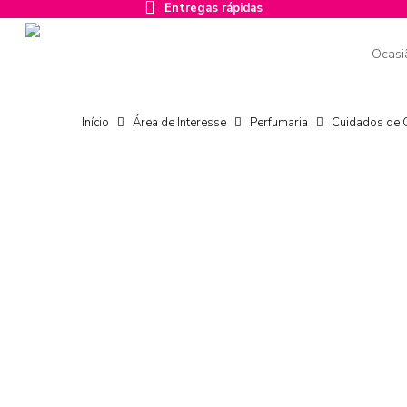
Entregas rápidas
Skip
to
main
Ocasi
content
Início
Área de Interesse
Perfumaria
Cuidados de 
Carregue ENTER para confirmar a pesquisa ou ESC para fech