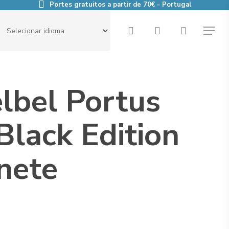
Portes gratuitos a partir de 70€ - Portugal
search
account
Menu
lbel Portus
Black Edition
nete