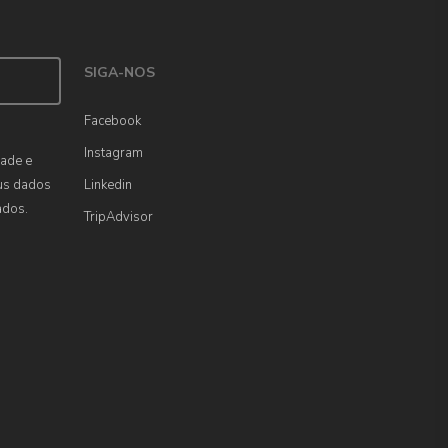
SIGA-NOS
Facebook
Instagram
dade e
us dados
Linkedin
ados.
TripAdvisor