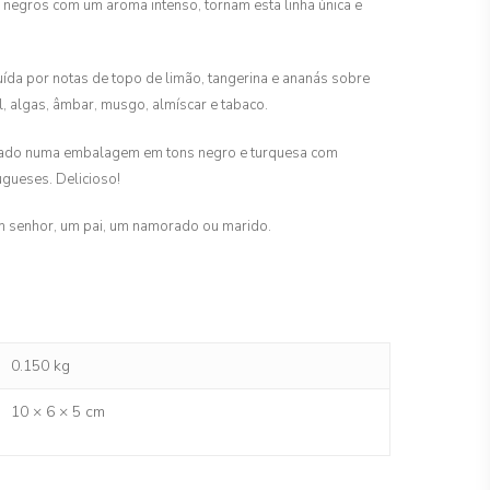
 negros com um aroma intenso, tornam esta linha única e
tuída por notas de topo de limão, tangerina e ananás sobre
, algas, âmbar, musgo, almíscar e tabaco.
tado numa embalagem em tons negro e turquesa com
ugueses. Delicioso!
um senhor, um pai, um namorado ou marido.
0.150 kg
10 × 6 × 5 cm