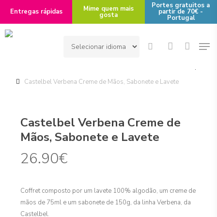
Skip
Portes gratuitos a
Mime quem mais
Entregas rápidas
partir de 70€ -
gosta
to
Portugal
main
Men
content
search
account
Início
Área de Interesse
Perfumaria
Cuidados de Corpo
Castelbel Verbena Creme de Mãos, Sabonete e Lavete
Castelbel Verbena Creme de
Mãos, Sabonete e Lavete
26.90
€
Coffret composto por um lavete 100% algodão, um creme de
mãos de 75ml e um sabonete de 150g, da linha Verbena, da
Castelbel.