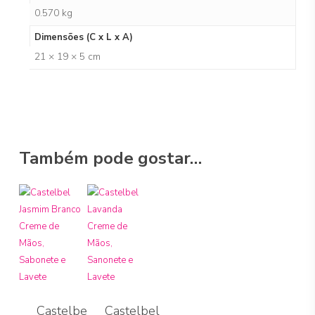
0.570 kg
Dimensões (C x L x A)
21 × 19 × 5 cm
Também pode gostar…
Castelbel
Castelbel