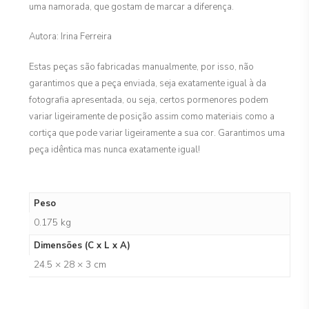
uma namorada, que gostam de marcar a diferença.
Autora: Irina Ferreira
Estas peças são fabricadas manualmente, por isso, não
garantimos que a peça enviada, seja exatamente igual à da
fotografia apresentada, ou seja, certos pormenores podem
variar ligeiramente de posição assim como materiais como a
cortiça que pode variar ligeiramente a sua cor. Garantimos uma
peça idêntica mas nunca exatamente igual!
Peso
0.175 kg
Dimensões (C x L x A)
24.5 × 28 × 3 cm