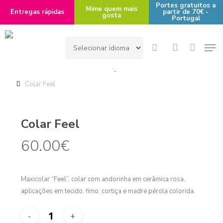
Skip
Portes gratuitos a
Mime quem mais
Entregas rápidas
partir de 70€ -
gosta
to
Portugal
main
Men
content
search
account
Início
Área de Interesse
Peças de Autor
Irina Ferreira
Colar Feel
Colar Feel
60.00
€
Maxicolar “Feel”, colar com andorinha em cerâmica rosa,
aplicações em tecido, fimo, cortiça e madre pérola colorida.