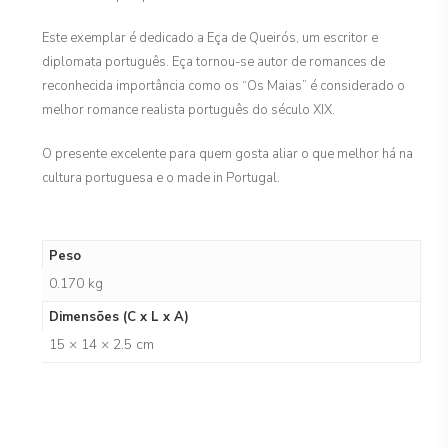
Este exemplar é dedicado a Eça de Queirós, um escritor e
diplomata português. Eça tornou-se autor de romances de
reconhecida importância como os “Os Maias” é considerado o
melhor romance realista português do século XIX.
O presente excelente para quem gosta aliar o que melhor há na
cultura portuguesa e o made in Portugal.
Peso
0.170 kg
Dimensões (C x L x A)
15 × 14 × 2.5 cm