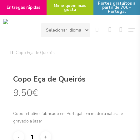
Skip
Portes gratuitos a
Mime quem mais
Entregas rápidas
partir de 70€ -
gosta
to
Portugal
main
Men
content
search
account
Início
Portugalidade
Escritório
Copos com os Poetas
Copo Eça de Queirós
Copo Eça de Queirós
9.50
€
Copo rebatível fabricado em Portugal, em madeira natural e
gravado a laser