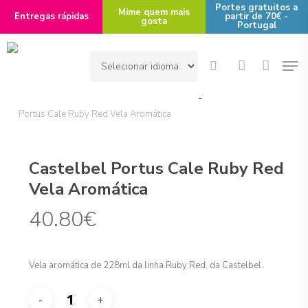
Skip
Portes gratuitos a
Mime quem mais
Entregas rápidas
partir de 70€ -
gosta
to
Portugal
main
Men
content
search
account
Início
Área de Interesse
Casa
Fragrância
Castelbel
Portus Cale Ruby Red Vela Aromática
Castelbel Portus Cale Ruby Red
Vela Aromática
40.80
€
Vela aromática de 228ml da linha Ruby Red, da Castelbel