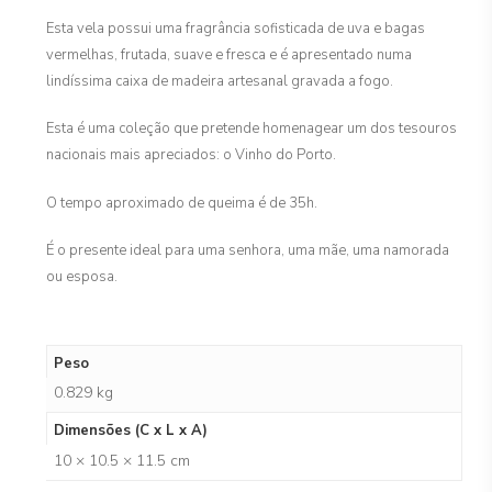
Esta vela possui uma fragrância sofisticada de uva e bagas
vermelhas, frutada, suave e fresca e é apresentado numa
lindíssima caixa de madeira artesanal gravada a fogo.
Esta é uma coleção que pretende homenagear um dos tesouros
nacionais mais apreciados: o Vinho do Porto.
O tempo aproximado de queima é de 35h.
É o presente ideal para uma senhora, uma mãe, uma namorada
ou esposa.
Peso
0.829 kg
Dimensões (C x L x A)
10 × 10.5 × 11.5 cm