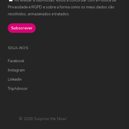
Ao efetuar a submissão, estou a concordar com a Política de
Privacidade e RGPD e sobre a forma como os meus dados são
recolhidos, armazenados e tratados.
SIGA-NOS
Facebook
Instagram
Linkedin
TripAdvisor
© 2026 Surprise Me Now!.