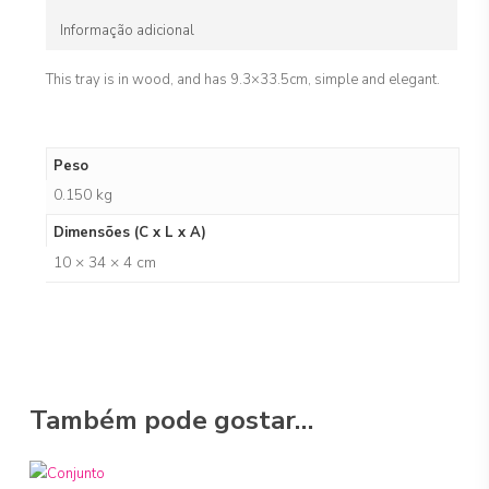
Informação adicional
This tray is in wood, and has 9.3×33.5cm, simple and elegant.
Peso
0.150 kg
Dimensões (C x L x A)
10 × 34 × 4 cm
Também pode gostar…