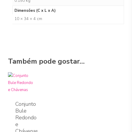
0.150 kg
Dimensões (C x L x A)
10 × 34 × 4 cm
Também pode gostar…
Conjunto
Bule
Redondo
e
Chávenas