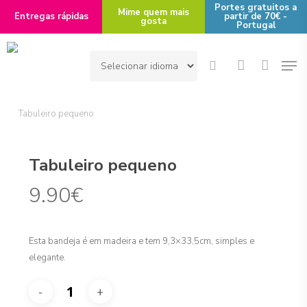
Skip
Portes gratuitos a
Mime quem mais
Entregas rápidas
partir de 70€ -
gosta
to
Portugal
main
Men
content
search
account
Início
Área de Interesse
Casa
Bules, Chávenas
Tabuleiro pequeno
Tabuleiro pequeno
9.90
€
Esta bandeja é em madeira e tem 9,3×33,5cm, simples e
elegante.