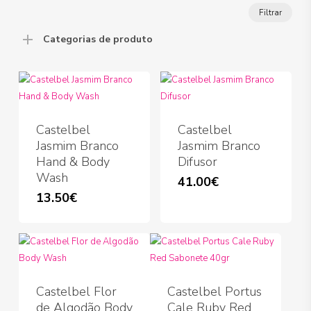
Preço
Preço
Filtrar
míni
máx
Categorias de produto
Castelbel
Castelbel
Jasmim Branco
Jasmim Branco
Hand & Body
Difusor
Wash
41.00
€
13.50
€
Castelbel Flor
Castelbel Portus
de Algodão Body
Cale Ruby Red