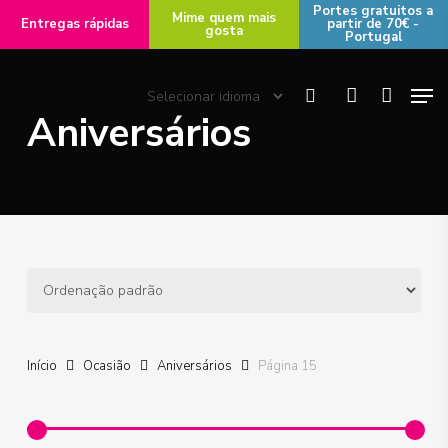
Skip
Portes gratuitos a
Mime quem mais
Entregas rápidas
partir de 70€ -
gosta
to
Portugal
main
Men
content
search
account
Aniversários
Início
Ocasião
Aniversários
Página 15